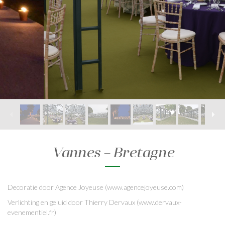
Vannes – Bretagne
Decoratie door Agence Joyeuse (www.agencejoyeuse.com)
Verlichting
en geluid
door Thierry Dervaux (www.dervaux-
evenementiel.fr)