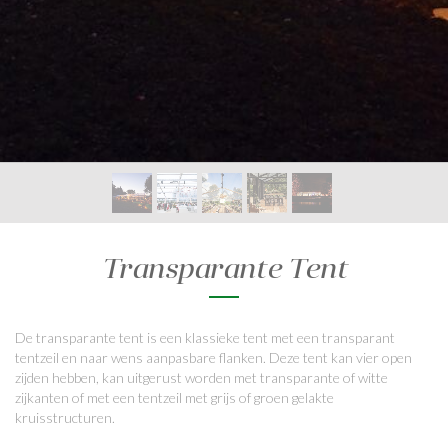
Transparante Tent
De transparante tent is een klassieke tent met een transparant
tentzeil en naar wens aanpasbare flanken. Deze tent kan vier open
zijden hebben, kan uitgerust worden met transparante of witte
zijkanten of met een tentzeil met grijs of groen gelakte
kruisstructuren.